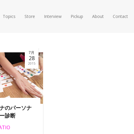
Topics
Store
Interview
Pickup
About
Contact
7月
28
2015
ナのパーソナ
ー診断
ATIO