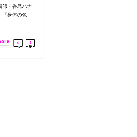
講師・香島ハナ
、「身体の色
more
2
0