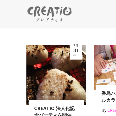
7月
31
2015
香島ハ
ルカラ
CREATIO 法人化記
By
CRE
念パーティを開催